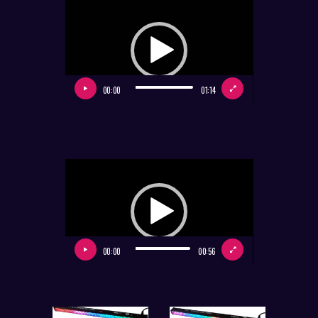
Odtwarzacz
video
00:00
01:14
Odtwarzacz
video
00:00
00:56