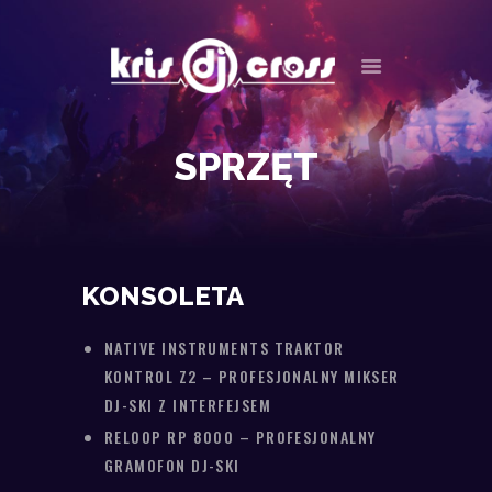
HOME
O MNIE
OFERTA
GALERIA
SPRZĘT
SPRZĘT
OPINIE
TERMINARZ
NEWS
KONSOLETA
KONTAKT
NATIVE INSTRUMENTS TRAKTOR
KONTROL Z2 – PROFESJONALNY MIKSER
DJ-SKI Z INTERFEJSEM
RELOOP RP 8000 – PROFESJONALNY
GRAMOFON DJ-SKI